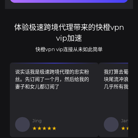
体验极速跨境代理带来的快橙vpn
vip加速
快橙vpn vip连接从未如此简单
说实话我是极速跨境代理的忠实粉
我打算去葡萄
丝。先订阅了一个月，然后给我的
块尾流冲浪板..
妻子和女儿都订阅了
几乎所有我需
Jing
Jan V
★★★★★
★★★